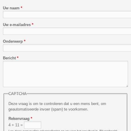
Uw naam
*
Uw e-mailadres
*
Onderwerp
*
Bericht
*
CAPTCHA
Deze vraag is om te controleren dat u een mens bent, om
geautomatiseerde invoer (spam) te voorkomen.
Rekenvraag
*
4 + 11 =
Los deze eenvoudige rekenoefening op en voer het resultaat in. Bijvoorbeeld: