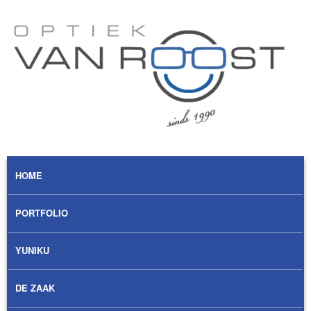
Overslaan en naar de algemene inhoud gaan
Optiek
Van
Roost
MAIN MENU
HOME
PORTFOLIO
YUNIKU
DE ZAAK